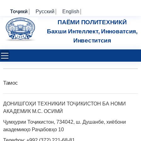
Тоҷикӣ
Русский
English
ПАЁМИ ПОЛИТЕХНИКӢ
Бахши Интеллект, Инноватсия,
Инвеститсия
Тамос
ДОНИШГОҲИ ТЕХНИКИИ ТОҶИКИСТОН БА НОМИ
АКАДЕМИК М.С. ОСИМӢ
Ҷумҳурии Тоҷикистон, 734042, ш. Душанбе, хиёбони
академикҳо Раҷабовҳо 10
Телефон: +992 (372) 221-68-81