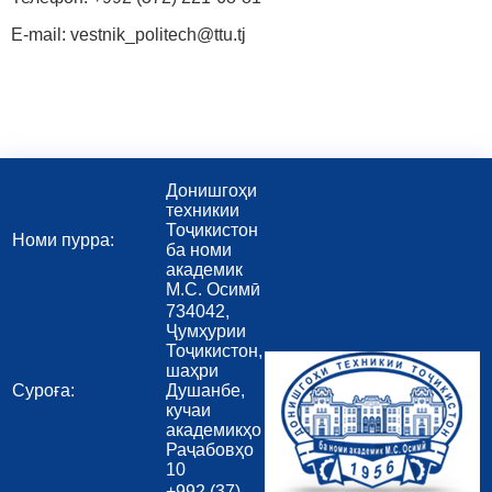
E-mail: vestnik_politech@ttu.tj
Донишгоҳи
техникии
Тоҷикистон
Номи пурра:
ба номи
академик
М.С. Осимӣ
734042,
Ҷумҳурии
Тоҷикистон,
шаҳри
Суроға:
Душанбе,
кучаи
академикҳо
Раҷабовҳо
10
+992 (37)