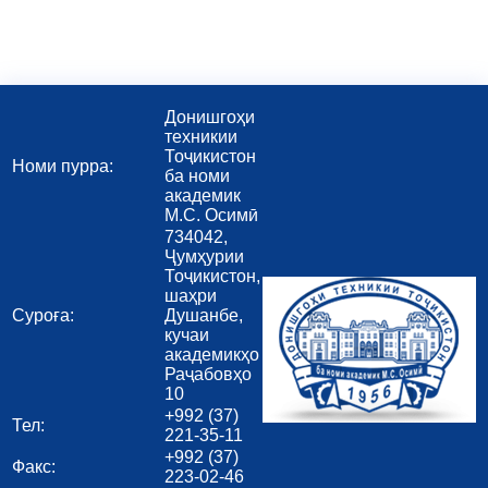
Донишгоҳи
техникии
Тоҷикистон
Номи пурра:
ба номи
академик
М.С. Осимӣ
734042,
Ҷумҳурии
Тоҷикистон,
шаҳри
Суроға:
Душанбе,
кучаи
академикҳо
Раҷабовҳо
10
+992 (37)
Тел:
221-35-11
+992 (37)
Факс:
223-02-46