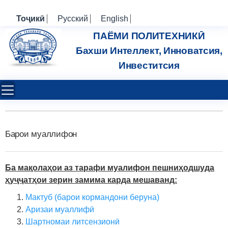
Тоҷикӣ
Русский
English
ПАЁМИ ПОЛИТЕХНИКӢ
Бахши Интеллект, Инноватсия,
Инвеститсия
Барои муаллифон
Ба мақолаҳои аз тарафи муалифон пешниҳодшуда
ҳуҷҷатҳои зерин замима карда мешаванд:
Мактуб (барои кормандони беруна)
Аризаи муаллифӣ
Шартномаи литсензионӣ