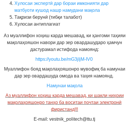
Хулосаи экспертӣ дар бораи имконияти дар
матбуоти кушод нашр намудани мақола
Тақризи берунӣ (тибқи талабот)
Хулосаи антиплагиат
Аз муаллифон хоҳиш карда мешавад, ки ҳангоми таҳияи
мақолаҳояшон навори дар зер овардашударо ҳамчун
дастурамал истифода намоянд:
https://youtu.be/mG3jIjM-IV0
Муаллифон бояд мақолаҳояшонро мувофиқ ба намунаи
дар зер овардашуда омода ва таҳия намоянд.
Намунаи мақола
Аз муаллифон хоҳиш карда мешавад, ки шакли ниҳоии
мақолаҳояшонро танҳо ба воситаи почтаи электронӣ
фиристанд!!!
E-mail: vestnik_politech@ttu.tj