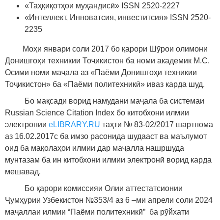
«Таҳқиқот
ҳо
и муҳандисӣ» ISSN 2520-2227
«Интеллект, Инноватсия, инвеститсия» ISSN 2520-
2235
Моҳи январи соли 2017 бо қарори Шӯрои олимони
Донишгоҳи техникии Тоҷикистон ба номи академик М.С.
Осимӣ номи маҷала аз «Паёми Донишгоҳи техникии
Тоҷикистон» ба «Паёми политехникӣ» иваз карда шуд.
Бо мақсади ворид намудани маҷала ба системаи
Russian Science Citation Index бо китобхони илмии
электронии
eLIBRARY.RU
таҳти № 83-02/2017 шартнома
аз 16.02.2017с ба имзо расонида шудааст ва маълумот
оид ба мақолаҳои илмии дар маҷалла нашршуда
мунтазам ба ин китобхони илмии электронӣ ворид карда
мешавад.
Бо қарори комиссияи Олии аттестатсионии
Ҷумҳурии Узбекистон №353/4 аз 6 –ми апрели соли 2024
маҷаллаи илмии “Паёми политехникӣ” ба рӯйхати