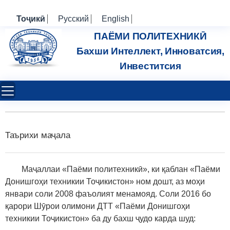
Тоҷикӣ
Русский
English
ПАЁМИ ПОЛИТЕХНИКӢ
Бахши Интеллект, Инноватсия,
Инвеститсия
Таърихи маҷала
Маҷаллаи «Паёми политехникӣ», ки қаблан «Паёми
Донишгоҳи техникии Тоҷикистон» ном дошт, аз моҳи
январи соли 2008 фаъолият менамояд. Соли 2016 бо
қарори Шӯрои олимони ДТТ «Паёми Донишгоҳи
техникии Тоҷикистон» ба ду бахш
ҷудо карда шуд
: