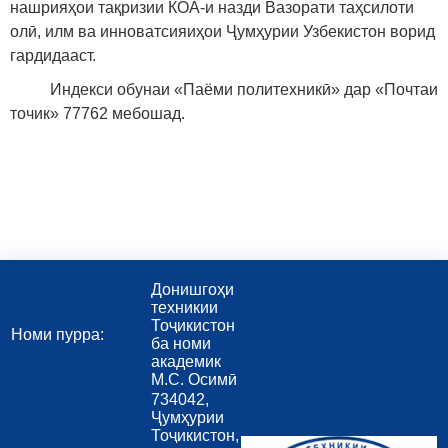
нашрияҳои тақризии КОА-и назди Вазорати таҳсилоти
олӣ, илм ва инноватсияиҳои Ҷумҳурии Узбекистон ворид
гардидааст.
Индекси обунаи «Паёми политехникӣ» дар «Почтаи
точик» 77762 мебошад.
Донишгоҳи
техникии
Тоҷикистон
Номи пурра:
ба номи
академик
М.С. Осимӣ
734042,
Ҷумҳурии
Тоҷикистон,