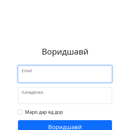
Воридшавӣ
Email
Калидвожа
Маро дар ёд дор
Воридшавӣ